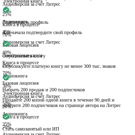
Электронная книга
Аудиоверсия за счет Литрес
70
%
25
%
Аудиокнига
Подтвердить профиль
Книга в процессе
45
%
Для начала подтвердите свой профиль
70
%
Аудиоверсия за счет Литрес
Базовая лицензия
40
%
Электронная книга
Опубликовать книгу
Книга в процессе
25
%
Опубликуйте платную книгу не менее 300 тыс. знаков
70
%
Аудиокнига
Базовая лицензия
30
%
Набрать 200 продаж и 200 подписчиков
Электронная книга
Аудиоверсия за счет Литрес
Продайте 200 копий одной книги в течение 90 дней и
50
%
наберите 200 подписчиков на странице автора на Литрес
20
%
Аудиокнига
Книга в процессе
35
%
70
%
Стать самозанятый или ИП
Аудиоверсия за счет Литрес